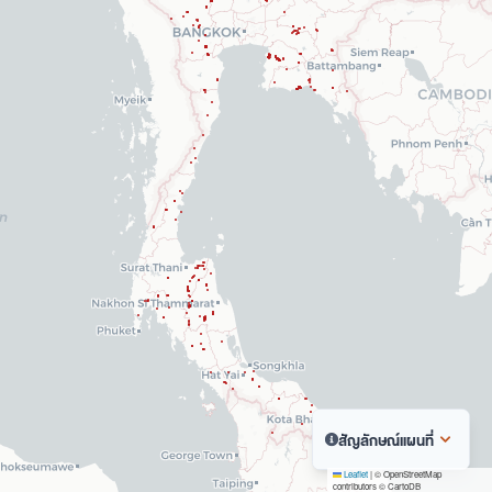
สัญลักษณ์แผนที่
Leaflet
|
© OpenStreetMap
contributors © CartoDB